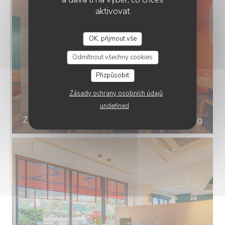
aktivovat
OK, přijmout vše
CRÊPERIE LES VOILES ROUGES
Odmítnout všechny cookies
Přizpůsobit
Zásady ochrany osobních údajů
undefined
Zenchef_LesVoilesRouges_Sceaux-8_0.jpg