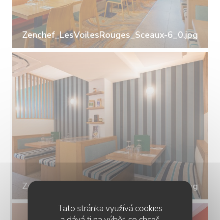
Zenchef_LesVoilesRouges_Sceaux-6_0.jpg
Zenchef_LesVoilesRouges_Sceaux-7_0.jpg
Tato stránka využívá cookies
a dává ti na výběr, co chceš