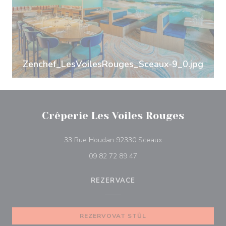
Zenchef_LesVoilesRouges_Sceaux-9_0.jpg
Crêperie Les Voiles Rouges
((otevře se v novém 
33 Rue Houdan 92330 Sceaux
09 82 72 89 47
REZERVACE
REZERVOVAT STŮL