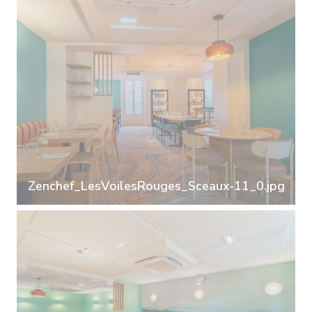
Zenchef_LesVoilesRouges_Sceaux-11_0.jpg