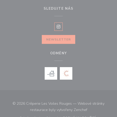
SLEDUJTE NÁS
Instagram ((otevře se v novém o
NEWSLETTER
ODMĚNY
© 2026 Crêperie Les Voiles Rouges — Webové stránky
((otevře se v nové
restaurace byly vytvořeny
Zenchef