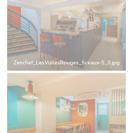
Zenchef_LesVoilesRouges_Sceaux-5_0.jpg