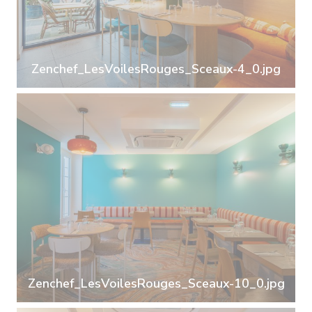
Zenchef_LesVoilesRouges_Sceaux-4_0.jpg
Zenchef_LesVoilesRouges_Sceaux-10_0.jpg