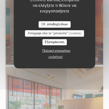
να ελέγξετε τι θέλετε να
ενεργοποιήσετε
CRÊPERIE LES VOILES ROUGES
OK, αποδοχή όλων
Απόρριψε όλα τα "μπισκότα" (cookies)
Εξατομίκευση
Πολιτική απορρήτου
undefined
Zenchef_LesVoilesRouges_Sceaux-8_0.jpg