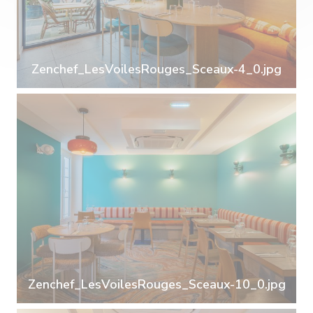
Zenchef_LesVoilesRouges_Sceaux-4_0.jpg
Zenchef_LesVoilesRouges_Sceaux-10_0.jpg