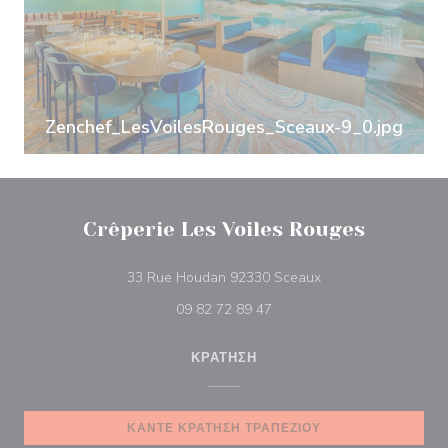
Zenchef_LesVoilesRouges_Sceaux-9_0.jpg
Crêperie Les Voiles Rouges
((ανοίγει σε νέο παρ
33 Rue Houdan 92330 Sceaux
09 82 72 89 47
ΚΡΆΤΗΣΗ
ΚΆΝΤΕ ΚΡΆΤΗΣΗ ΤΡΑΠΕΖΙΟΎ