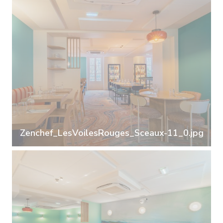
Zenchef_LesVoilesRouges_Sceaux-11_0.jpg