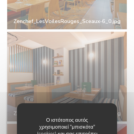
Zenchef_LesVoilesRouges_Sceaux-6_0.jpg
Zenchef_LesVoilesRouges_Sceaux-7_0.jpg
Ο ιστότοπος αυτός
χρησιμοποιεί "μπισκότα"
(cookies) και σας επιτρέπει