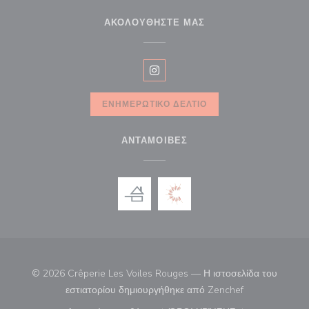
ΑΚΟΛΟΥΘΉΣΤΕ ΜΑΣ
Instagram ((ανοίγει σε νέο παρά
ΕΝΗΜΕΡΩΤΙΚΌ ΔΕΛΤΊΟ
ΑΝΤΑΜΟΙΒΈΣ
© 2026 Crêperie Les Voiles Rouges — Η ιστοσελίδα του
((ανοίγει σε νέ
εστιατορίου δημιουργήθηκε από
Zenchef