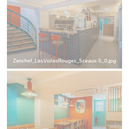
Zenchef_LesVoilesRouges_Sceaux-5_0.jpg